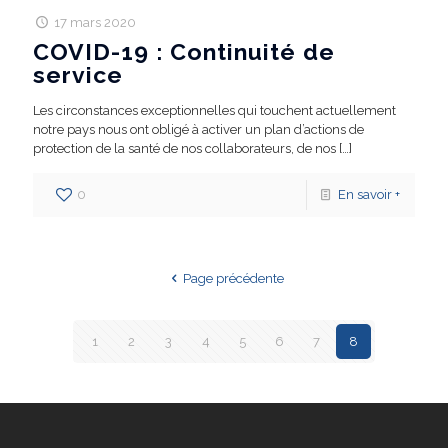
17 mars 2020
COVID-19 : Continuité de
service
Les circonstances exceptionnelles qui touchent actuellement
notre pays nous ont obligé à activer un plan d’actions de
protection de la santé de nos collaborateurs, de nos
[…]
0
En savoir +
Page précédente
1
2
3
4
5
6
7
8