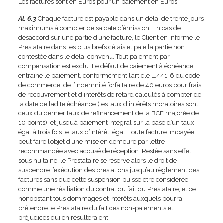
Les factures sont en Euros pour un paiement en Euros.
Al. 6.3
Chaque facture est payable dans un délai de trente jours
maximums à compter de sa date d’émission. En cas de
désaccord sur une partie d’une facture, le Client en informe le
Prestataire dans les plus brefs délais et paie la partie non
contestée dans le délai convenu. Tout paiement par
compensation est exclu. Le défaut de paiement à échéance
entraîne le paiement, conformément l’article L.441-6 du code
de commerce, de l’indemnité forfaitaire de 40 euros pour frais
de recouvrement et d’intérêts de retard calculés à compter de
la date de ladite échéance (les taux d’intérêts moratoires sont
ceux du dernier taux de refinancement de la BCE majorée de
10 points), et jusqu’à paiement intégral sur la base d’un taux
égal à trois fois le taux d’intérêt légal. Toute facture impayée
peut faire l’objet d’une mise en demeure par lettre
recommandée avec accusé de réception. Restée sans effet
sous huitaine, le Prestataire se réserve alors le droit de
suspendre l’exécution des prestations jusqu’au règlement des
factures sans que cette suspension puisse être considérée
comme une résiliation du contrat du fait du Prestataire, et ce
nonobstant tous dommages et intérêts auxquels pourra
prétendre le Prestataire du fait des non-paiements et
préjudices qui en résulteraient.