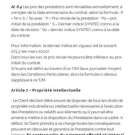
Al. 6.4
Les prix des prestations sont révisables annuellement, à
compter de la date anniversaire du contrat, selon la formule : P
= Po x S / So avec * P = Prix révisé de la prestation * Po = prix
initial de la prestation * S = Dernier indice SYNTEC connu à la
date de révision * So = dernier indice SYNTEC connu à la date
du contrat.
Pour information, le dernier indice en vigueur est le suivant :
275,3 (en mars 2020)
Dans tous les cas, le prix révisé ne pourra être inférieur au prix
initial du contrat.
Si le prix est défini au travers d’un TJM (taux journalier moyen)
dans les Conditions Particulières, alors la formule ci-dessus
s’applique à ce TJM.
Article 7 – Propriété intellectuelle
. Le Client déclare s’être assuré de disposer de tous les droits de
propriété industrielle ou intellectuelle nécessaires à l’exécution
des Prestations ou relatifs aux éléments qu’il pourrait être
amené à mettre à la disposition du Prestataire dans ce cadre. A
défaut, le Client prendra à sa charge toutes les conséquences
pouvant en découler et garantira le Prestataire contre tout
recours.
En contrepartie du paiement effectif et intégral