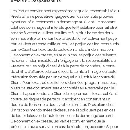
Article 8 – Responsabilité
Les Parties conviennent expressément que la responsabilité du
Prestataire ne peut être engagée qu’en cas de faute prouvée
ayant causé directement un dommage au Client. Le montant
total des dommages et intérêts que le Prestataire pourrait être
amené à verser au Client, est limité à la plus basse des deux
sommes entre le montant de la prestation effectivement payé
par le Client et trente mille euros. Les préjudices indirects subis
par le Client sont exclus de toute demande d’indemnisation.
De convention expresse, en aucun cas les préjudices suivants
ne seront indemnisables et n’engagerons la responsabilité du
Prestataire : les préjudices liés à la perte de données, la perte
de chiffre d’affaire et de bénéfices, l’atteinte à l’image, ou toute
prétention formulée par un tiers quel qu’il soit à l’encontre du
Client. Pour le cas où des fichiers, données, programmes, etc…
ou tout autre document seraient confiés au Prestataire par le
Client, il appartiendra au Client de se prémunir, le cas échéant,
contre les risques de perte ou d’accident en conservant un
double de l’ensemble des Livrables remis au Prestataire. Les
limitations mentionnées ci-dessus ne s’appliquent pas en cas
de faute dolosive, de faute lourde, ou de dommage corporel.
De convention expresse, les Parties conviennent que la
présente clause survivra en cas de résolution judiciaire. Si pour