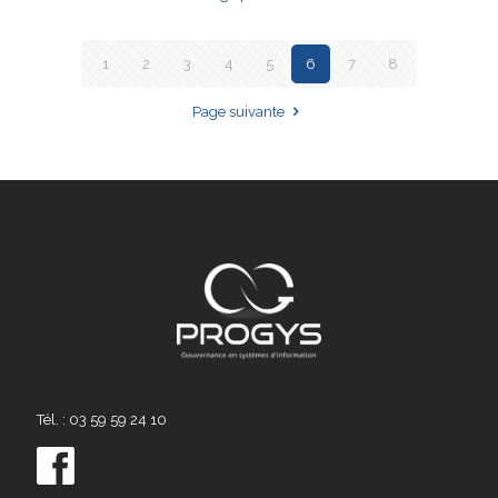
1
2
3
4
5
6
7
8
Page suivante
Tél. : 03 59 59 24 10