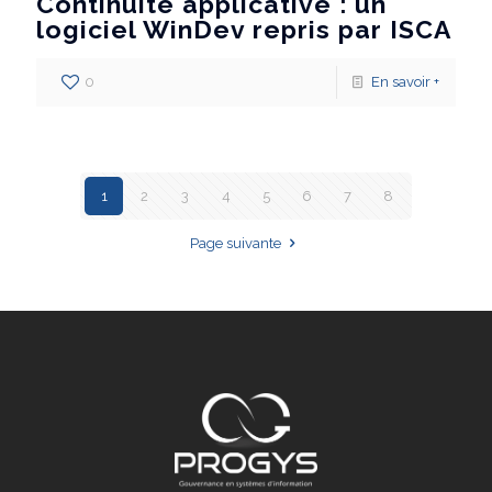
Continuité applicative : un
logiciel WinDev repris par ISCA
0
En savoir +
1
2
3
4
5
6
7
8
Page suivante