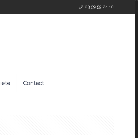
03 59 59 24 10
iété
Contact