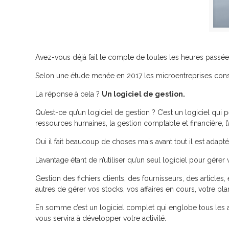
Avez-vous déjà fait le compte de toutes les heures passé
Selon une étude menée en 2017 les microentreprises consac
La réponse à cela ?
Un logiciel de gestion.
Qu’est-ce qu’un logiciel de gestion ? C’est un logiciel qu
ressources humaines, la gestion comptable et financière, l’
Oui il fait beaucoup de choses mais avant tout il est adapt
L’avantage étant de n’utiliser qu’un seul logiciel pour gére
Gestion des fichiers clients, des fournisseurs, des articl
autres de gérer vos stocks, vos affaires en cours, votre pl
En somme c’est un logiciel complet qui englobe tous les 
vous servira à développer votre activité.