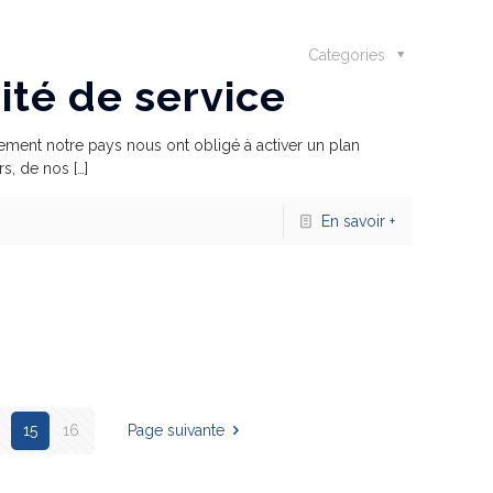
Categories
ité de service
ement notre pays nous ont obligé à activer un plan
rs, de nos
[…]
En savoir +
15
16
Page suivante