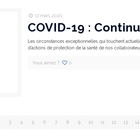
17 mars 2020
COVID-19 : Continu
Les circonstances exceptionnelles qui touchent actuell
d’actions de protection de la santé de nos collaborateu
Vous aimez ?
0
3
4
5
6
7
8
9
10
11
12
13
14