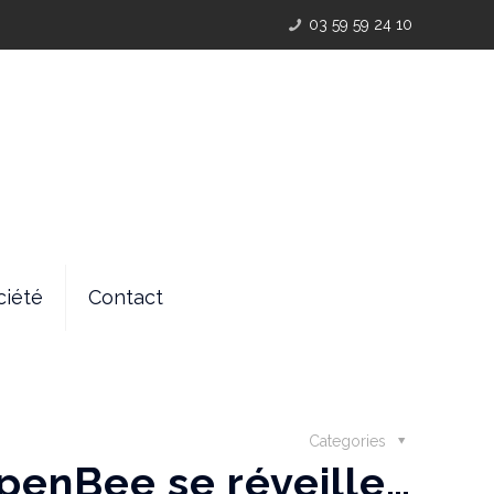
03 59 59 24 10
ciété
Contact
Categories
OpenBee se réveille…