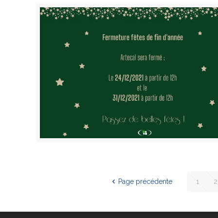
Page précédente
1
2