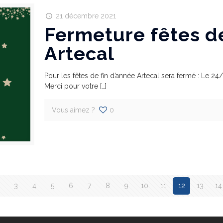
21 décembre 2021
Fermeture fêtes de
Artecal
Pour les fêtes de fin d’année Artecal sera fermé : Le 24/
Merci pour votre
[…]
Vous aimez ?
0
3
4
5
6
7
8
9
10
11
12
13
14