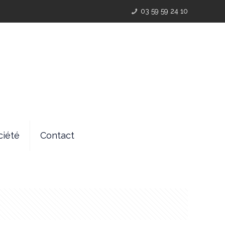
03 59 59 24 10
ciété
Contact